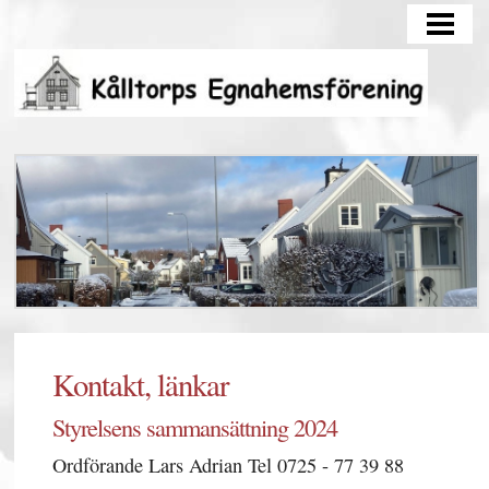
HEM
AKTUELLT
FOTOGALLERI
OM FÖRENINGEN
KONTAKT, LÄNKAR
PROTOKOLL
RABATTLISTAN
SKÖTSELTIPS
Kontakt, länkar
Styrelsens sammansättning 2024
Ordförande Lars Adrian Tel 0725 - 77 39 88